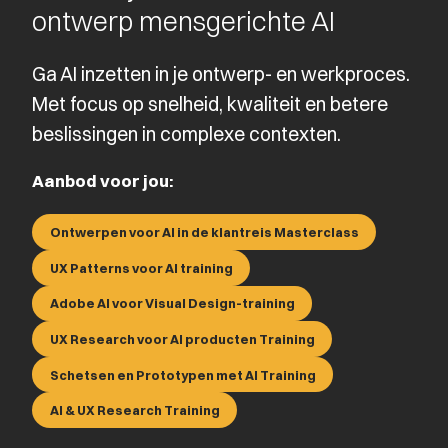
ontwerp mensgerichte AI
Ga AI inzetten in je ontwerp- en werkproces.
Met focus op snelheid, kwaliteit en betere
beslissingen in complexe contexten.
Aanbod voor jou:
Ontwerpen voor AI in de klantreis Masterclass
UX Patterns voor AI training
Adobe AI voor Visual Design-training
UX Research voor AI producten Training
Schetsen en Prototypen met AI Training
AI & UX Research Training