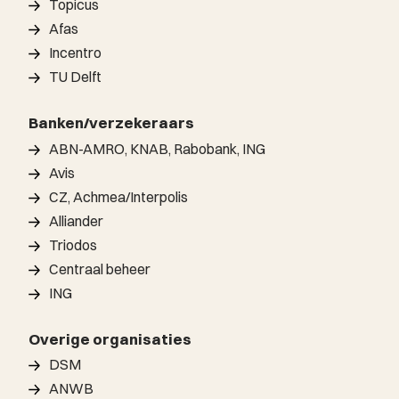
Topicus
Afas
Incentro
TU Delft
Banken/verzekeraars
ABN-AMRO, KNAB, Rabobank, ING
Avis
CZ, Achmea/Interpolis
Alliander
Triodos
Centraal beheer
ING
Overige organisaties
DSM
ANWB