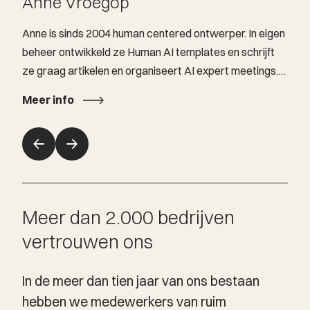
Anne Vroegop
Anne is sinds 2004 human centered ontwerper. In eigen
beheer ontwikkeld ze Human AI templates en schrijft
ze graag artikelen en organiseert AI expert meetings.
Naast haar opdrachten voor internationale
Meer info
reclamebureaus brengt ze sinds 2013 haar passie voor
het vak over op groepen mensen.
Meer dan 2.000 bedrijven
vertrouwen ons
In de meer dan tien jaar van ons bestaan
hebben we medewerkers van ruim