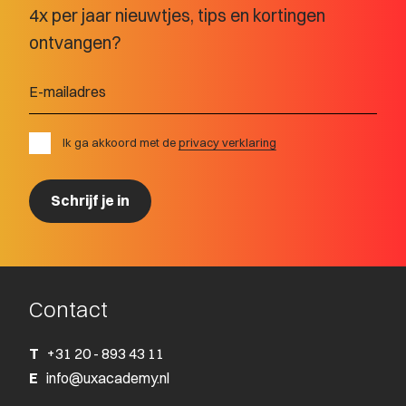
4x per jaar nieuwtjes, tips en kortingen
ontvangen?
Ik ga akkoord met de
privacy verklaring
Contact
T
+31 20 - 893 43 11
E
info@uxacademy.nl