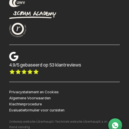
4.9/5 gebaseerd op 53 klantreviews
Privacystatement en Cookies
Algemene Voorwaarden
Klachtenprocedure
Evaluatieformulier voor cursisten
Ontwerp website:
Überhaupt
/
Techniek website:
Überhaupt
i.s.m.
René Vendrig