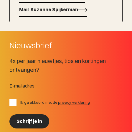
Bel
Mail
Suzanne Spijkerman
Suzanne Spijkerman
Mail
Suzanne Spijkerman
Nieuwsbrief
4x per jaar nieuwtjes, tips en kortingen
ontvangen?
Ik ga akkoord met de
privacy verklaring