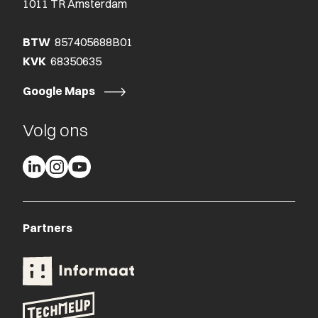
1011 TR Amsterdam
BTW
857405688B01
KVK
68350635
Google Maps
Volg ons
Partners