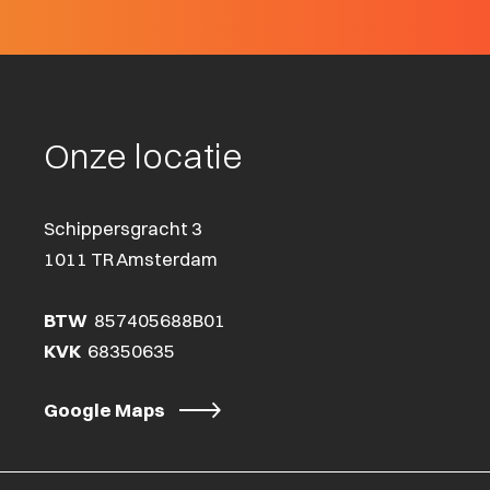
Onze locatie
Schippersgracht 3
1011 TR Amsterdam
BTW
857405688B01
KVK
68350635
Google Maps