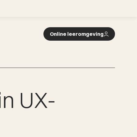
Online leeromgeving
Online leeromgeving
in UX-