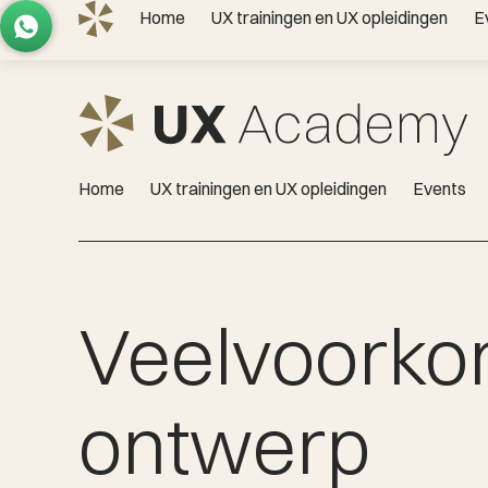
Home
UX trainingen en UX opleidingen
E
Gratis adviesgesprek?
|
info@uxacademy.nl
|
+31 6 337 137 86
|
Home
UX trainingen en UX opleidingen
Events
Veelvoorko
ontwerp