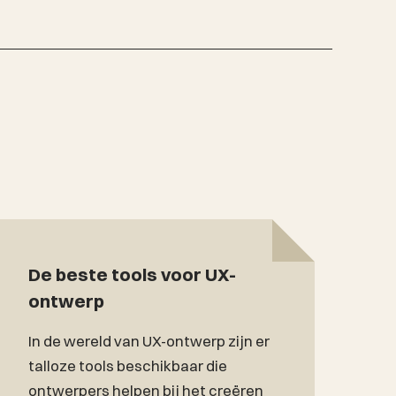
De beste tools voor UX-
D
ontwerp
In de wereld van UX-ontwerp zijn er
U
talloze tools beschikbaar die
g
ontwerpers helpen bij het creëren
c