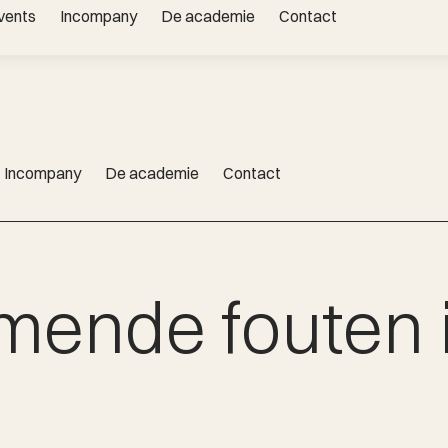
vents
Incompany
De academie
Contact
Whatsapp
|
Incompany
De academie
Contact
mende fouten 